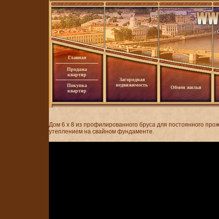
Главная
Продажа
квартир
Загородная
недвижимость
Покупка
Обмен жилья
квартир
Дом 6 x 8 из профилированного бруса для постоянного про
утеплением на свайном фундаменте.