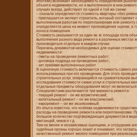
ипотеки) возникает необходимость определения рыночно
объекта недвижимости, но и выполненного в нем ремонт
случаях всегда, действуют по одной и той же схеме:
– сначала определяется стоимость квартиры «без ремон
- приглашается эксперт-строитель, который составляет 
выполненным работам по перепланировке или ремонту 
определяется цена на момент произведения оценки, а т
износа помещения.
Стоимость указывается за один кв. м. площади пола объ
выполнения разного вида ремонта в различных местах ж
производиться отдельно в каждом случае.
Перечень документов необходимых для оценки стоимост
недвижимости:
- сметы на проведение ремонтных работ;
- договора подряда на проведение работ;
- акт приёмки выполненных работ.
В оценочную стоимость включается стоимость самого ре
использованных при его проведении. Для этого проводи
строительных услуг, опирающийся на сравнительную выб
исследования стоимости самих услуг и строительных м
отдельные предметы оборудования могут не включаться 
Специалистами различаются три варианта ремонта:
- текущий ремонт - он же косметический;
- капитальный ремонт – он же классический;
- евроремонт – он же эксклюзивный.
Из опыта известно, что хозяева недвижимости существ
расходы на проведение ремонта или перепланировки. П
большое количество подтверждающих документов в виде 
квитанций, чеков и т.д.
Тем не менее и независимые оценщики, и сотрудники аге
судебные органы хорошо знают и понимают, что затрат
качественный ремонт жилого помещения при реализаци