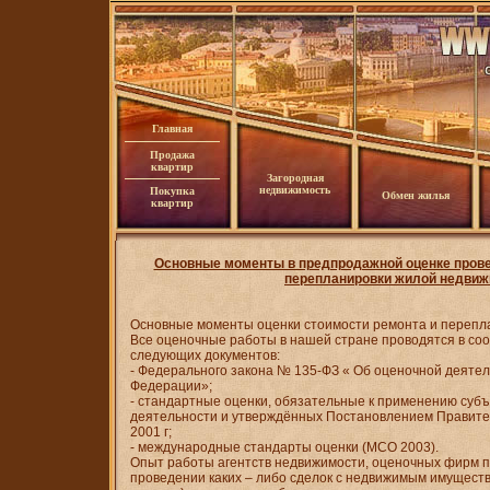
Главная
Продажа
квартир
Загородная
недвижимость
Покупка
Обмен жилья
квартир
Основные моменты в предпродажной оценке пров
перепланировки жилой недвиж
Основные моменты оценки стоимости ремонта и перепл
Все оценочные работы в нашей стране проводятся в со
следующих документов:
- Федерального закона № 135-ФЗ « Об оценочной деятел
Федерации»;
- стандартные оценки, обязательные к применению суб
деятельности и утверждённых Постановлением Правите
2001 г;
- международные стандарты оценки (МСО 2003).
Опыт работы агентств недвижимости, оценочных фирм по
проведении каких – либо сделок с недвижимым имущест